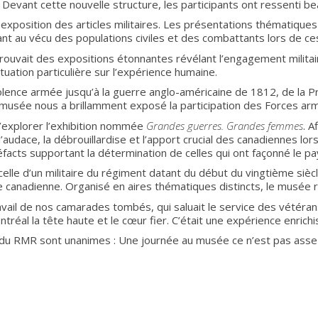
 Devant cette nouvelle structure, les participants ont ressenti be
position des articles militaires. Les présentations thématiques
uant au vécu des populations civiles et des combattants lors de c
retrouvait des expositions étonnantes révélant l’engagement milita
tuation particulière sur l’expérience humaine.
olence armée jusqu’à la guerre anglo-américaine de 1812, de la 
e musée nous a brillamment exposé la participation des Forces a
 d’explorer l’exhibition nommée
Grandes guerres. Grandes femmes
. A
l’audace, la débrouillardise et l’apport crucial des canadiennes lo
facts supportant la détermination de celles qui ont façonné le pa
elle d’un militaire du régiment datant du début du vingtième siècle, 
re canadienne. Organisé en aires thématiques distincts, le musée
ail de nos camarades tombés, qui saluait le service des vétérans d’
éal la tête haute et le cœur fier. C’était une expérience enrichi
es du RMR sont unanimes : Une journée au musée ce n’est pas asse