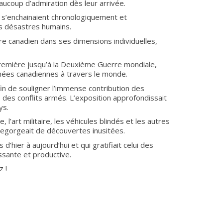
aucoup d’admiration dès leur arrivée.
 s’enchainaient chronologiquement et
es désastres humains.
ire canadien dans ses dimensions individuelles,
Première jusqu’à la Deuxième Guerre mondiale,
rmées canadiennes à travers le monde.
fin de souligner l’immense contribution des
rs des conflits armés. L’exposition approfondissait
ys.
l’art militaire, les véhicules blindés et les autres
 regorgeait de découvertes inusitées.
hier à aujourd’hui et qui gratifiait celui des
ssante et productive.
z !