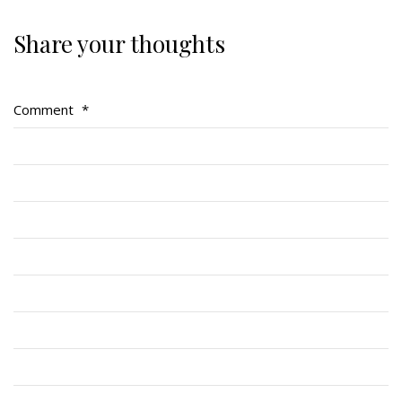
Share your thoughts
Regimental Family
Serving Battalion
Comment
*
RMR Foundation
RMR Association (Br. 14)
RMR Museum
Cadets
# 1 Air Cadet Squadron
RCACC # 2806 (Pointe-Claire)
RCACC # 2862 (RMR)
Quick Links
Join Us