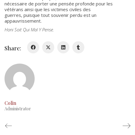
History
nécessaire de porter une pensée profonde pour les
vétérans ainsi que les victimes civiles des
guerres, puisque tout souvenir perdu est un
History
appauvrissement.
Honi Soit Qui Mal Y Pense.
Glory Never Dies
Duval Diary
Share:
RMR badges & insignia
This Day in RMR History
Colin
Administrator